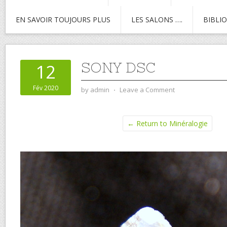
EN SAVOIR TOUJOURS PLUS
LES SALONS ….
BIBLI
SONY DSC
12
Fév 2020
by
admin
⋅
Leave a Comment
← Return to Minéralogie