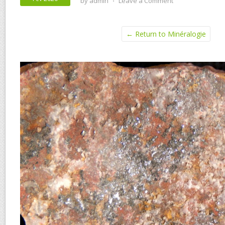
by
admin
⋅
Leave a Comment
← Return to Minéralogie