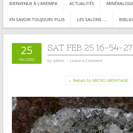
BIENVENUE À L’AREMPA
ACTUALITÉS
MINÉRALOGI
EN SAVOIR TOUJOURS PLUS
LES SALONS ….
BIBLI
SAT FEB 25 16-54-27
25
Fév 2023
by
admin
⋅
Leave a Comment
← Return to MICRO MONTAGE