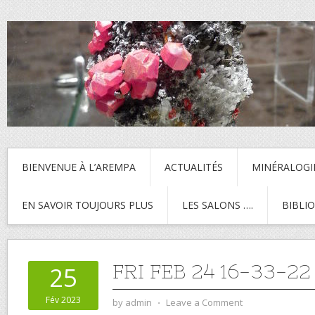
BIENVENUE À L’AREMPA
ACTUALITÉS
MINÉRALOGI
EN SAVOIR TOUJOURS PLUS
LES SALONS ….
BIBLI
FRI FEB 24 16-33-22
25
Fév 2023
by
admin
⋅
Leave a Comment