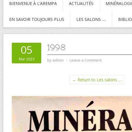
BIENVENUE À L’AREMPA
ACTUALITÉS
MINÉRALOGI
EN SAVOIR TOUJOURS PLUS
LES SALONS ….
BIBLI
1998
05
Mar 2023
by
admin
⋅
Leave a Comment
← Return to Les salons ….