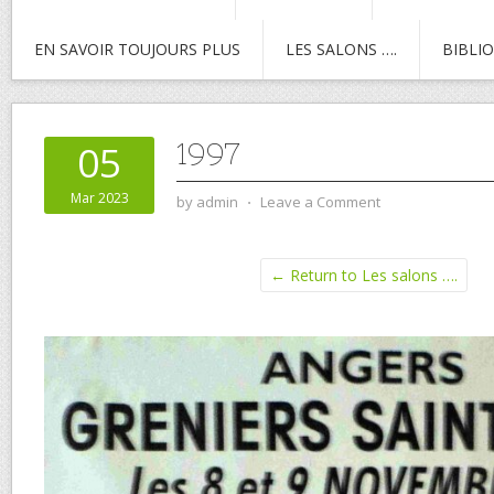
EN SAVOIR TOUJOURS PLUS
LES SALONS ….
BIBLI
1997
05
Mar 2023
by
admin
⋅
Leave a Comment
← Return to Les salons ….