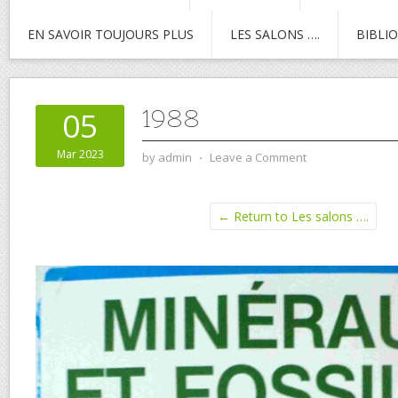
EN SAVOIR TOUJOURS PLUS
LES SALONS ….
BIBLI
1988
05
Mar 2023
by
admin
⋅
Leave a Comment
← Return to Les salons ….