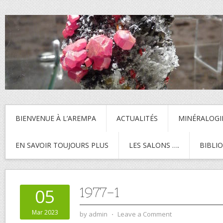
BIENVENUE À L’AREMPA
ACTUALITÉS
MINÉRALOGI
EN SAVOIR TOUJOURS PLUS
LES SALONS ….
BIBLI
1977-1
05
Mar 2023
by
admin
⋅
Leave a Comment