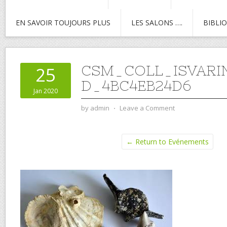
EN SAVOIR TOUJOURS PLUS
LES SALONS ….
BIBLI
CSM_COLL_ISVARI
25
D_4BC4EB24D6
Jan 2020
by
admin
⋅
Leave a Comment
← Return to Evénements