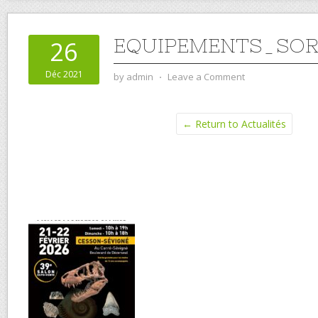
EQUIPEMENTS_SOR
26
Déc 2021
by
admin
⋅
Leave a Comment
← Return to Actualités